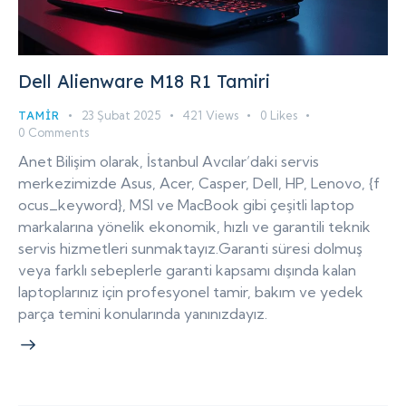
Dell Alienware M18 R1 Tamiri
TAMIR
23 Şubat 2025
421
Views
0
Likes
0
Comments
Anet Bilişim olarak, İstanbul Avcılar’daki servis
merkezimizde Asus, Acer, Casper, Dell, HP, Lenovo, {f
ocus_keyword}, MSI ve MacBook gibi çeşitli laptop
markalarına yönelik ekonomik, hızlı ve garantili teknik
servis hizmetleri sunmaktayız.Garanti süresi dolmuş
veya farklı sebeplerle garanti kapsamı dışında kalan
laptoplarınız için profesyonel tamir, bakım ve yedek
parça temini konularında yanınızdayız.