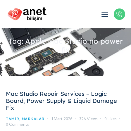
Tag: Apple Mac Studio no power
fix
Mac Studio Repair Services – Logic
Board, Power Supply & Liquid Damage
Fix
TAMIR
,
MARKALAR
1 Mart 2026
326
Views
0
Likes
0
Comments