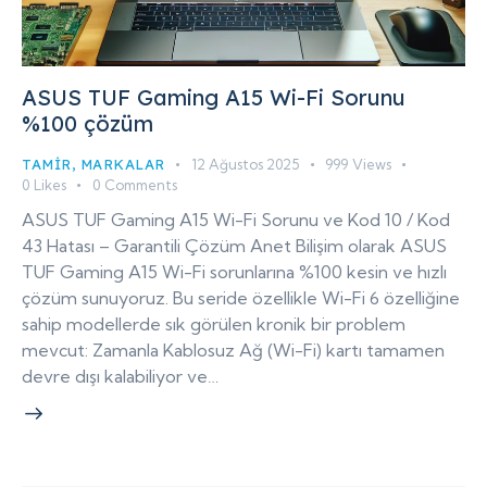
ASUS TUF Gaming A15 Wi-Fi Sorunu
%100 çözüm
TAMIR
,
MARKALAR
12 Ağustos 2025
999
Views
0
Likes
0
Comments
ASUS TUF Gaming A15 Wi-Fi Sorunu ve Kod 10 / Kod
43 Hatası – Garantili Çözüm Anet Bilişim olarak ASUS
TUF Gaming A15 Wi-Fi sorunlarına %100 kesin ve hızlı
çözüm sunuyoruz. Bu seride özellikle Wi-Fi 6 özelliğine
sahip modellerde sık görülen kronik bir problem
mevcut: Zamanla Kablosuz Ağ (Wi-Fi) kartı tamamen
devre dışı kalabiliyor ve…