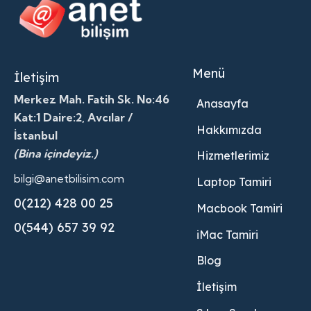
Menü
İletişim
Merkez Mah. Fatih Sk. No:46
Anasayfa
Kat:1 Daire:2, Avcılar /
Hakkımızda
İstanbul
(Bina içindeyiz.)
Hizmetlerimiz
bilgi@anetbilisim.com
Laptop Tamiri
0(212) 428 00 25
Macbook Tamiri
0(544) 657 39 92
iMac Tamiri
Blog
İletişim