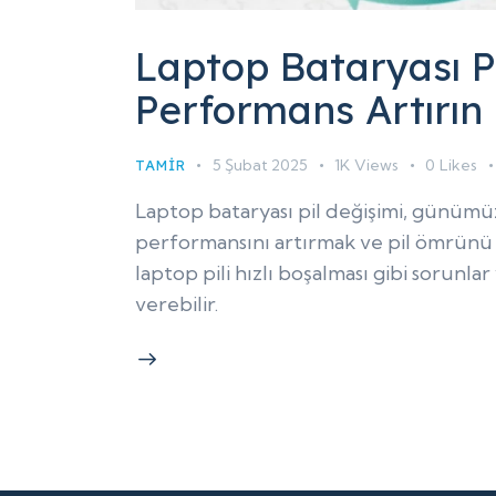
Laptop Bataryası Pi
Performans Artırın
5 Şubat 2025
1K
Views
0
Likes
TAMIR
Laptop bataryası pil değişimi, günümüzü
performansını artırmak ve pil ömrünü u
laptop pili hızlı boşalması gibi sorunlar
verebilir.