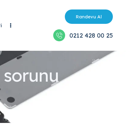
Randevu Al
i
0212 428 00 25
 sorunu