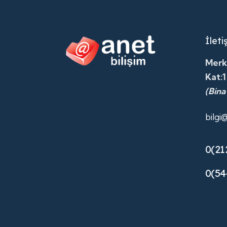
İleti
Merk
Kat:1
(Bina
bilgi
0(21
0(54