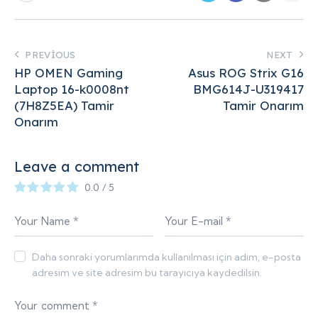
PREVIOUS
NEXT
HP OMEN Gaming
Asus ROG Strix G16
Laptop 16-k0008nt
BMG614J-U319417
(7H8Z5EA) Tamir
Tamir Onarım
Onarım
Leave a comment
0.0
/
5
Daha sonraki yorumlarımda kullanılması için adım, e-posta
adresim ve site adresim bu tarayıcıya kaydedilsin.