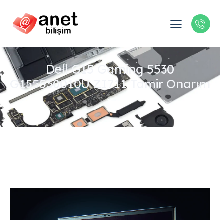
Dell G15 Gaming 5530
G155530010U ZI711 Tamir Onarım