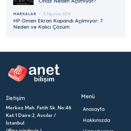
Cihaz Neden Açılmıyor?
MARKALAR
3 Ağustos 2026
HP Omen Ekran Kapandı Açılmıyor: 7
Neden ve Kalıcı Çözüm
Menü
İletişim
Merkez Mah. Fatih Sk. No:46
Anasayfa
Kat:1 Daire:2, Avcılar /
Hakkımızda
İstanbul
(Bina içindeyiz.)