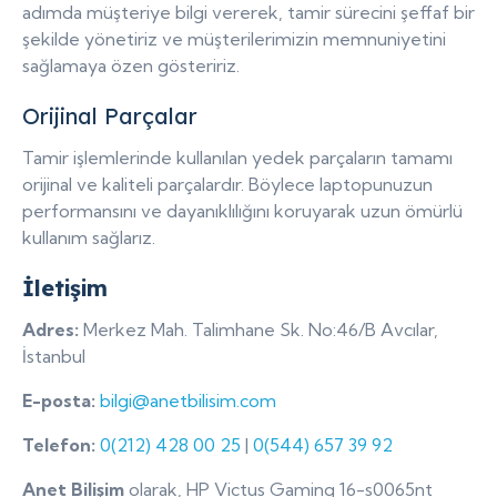
adımda müşteriye bilgi vererek, tamir sürecini şeffaf bir
şekilde yönetiriz ve müşterilerimizin memnuniyetini
sağlamaya özen gösteririz.
Orijinal Parçalar
Tamir işlemlerinde kullanılan yedek parçaların tamamı
orijinal ve kaliteli parçalardır. Böylece laptopunuzun
performansını ve dayanıklılığını koruyarak uzun ömürlü
kullanım sağlarız.
İletişim
Adres:
Merkez Mah. Talimhane Sk. No:46/B Avcılar,
İstanbul
E-posta:
bilgi@anetbilisim.com
Telefon:
0(212) 428 00 25
|
0(544) 657 39 92
Anet Bilişim
olarak, HP Victus Gaming 16-s0065nt